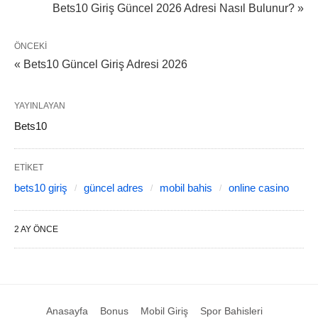
Bets10 Giriş Güncel 2026 Adresi Nasıl Bulunur? »
ÖNCEKI
« Bets10 Güncel Giriş Adresi 2026
YAYINLAYAN
Bets10
ETIKET
bets10 giriş
güncel adres
mobil bahis
online casino
2 AY ÖNCE
Anasayfa
Bonus
Mobil Giriş
Spor Bahisleri