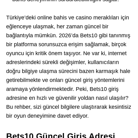
Türkiye’deki online bahis ve casino meraklıları için
eğlenceye ulaşmak, her zaman güncel bir
bağlantıyla mümkün. 2026’da Bets10 gibi tanınmış
bir platforma sorunsuzca erişim sağlamak, birçok
oyuncu için kritik önem taşıyor. Ne var ki, internet
adreslerindeki sürekli değişimler, kullanıcıların
doğru bilgiye ulaşma sürecini bazen karmaşık hale
getirebilmekte ve onları güncel giriş yöntemlerini
aramaya yönlendirmektedir. Peki, Bets10 giriş
adresine en hızlı ve güvenilir yoldan nasıl ulaşılır?
Bu rehber, sizi güncel bilgilere ulaştırarak kesintisiz
bir oyun deneyimine davet ediyor.
Bets10 Güncel Giriş Adresi