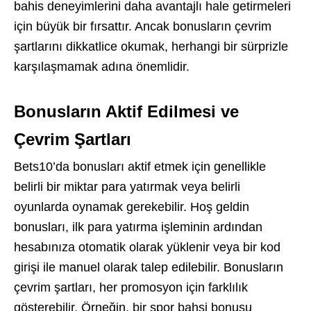
bahis deneyimlerini daha avantajlı hale getirmeleri
için büyük bir fırsattır. Ancak bonusların çevrim
şartlarını dikkatlice okumak, herhangi bir sürprizle
karşılaşmamak adına önemlidir.
Bonusların Aktif Edilmesi ve
Çevrim Şartları
Bets10’da bonusları aktif etmek için genellikle
belirli bir miktar para yatırmak veya belirli
oyunlarda oynamak gerekebilir. Hoş geldin
bonusları, ilk para yatırma işleminin ardından
hesabınıza otomatik olarak yüklenir veya bir kod
girişi ile manuel olarak talep edilebilir. Bonusların
çevrim şartları, her promosyon için farklılık
gösterebilir. Örneğin, bir spor bahsi bonusu