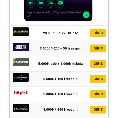
20.000₺ + %225 kripto
GİRİŞ
3.000₺ %200 + 50 freespin
GİRİŞ
5.000₺ iade + 1.000₺ risksiz
GİRİŞ
6.500₺ + 150 freespin
GİRİŞ
5.000₺ + 100 freespin
GİRİŞ
8.000₺ + 150 freespin
GİRİŞ