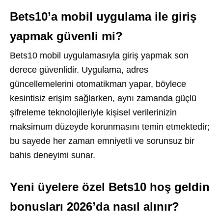
Bets10’a mobil uygulama ile giriş
yapmak güvenli mi?
Bets10 mobil uygulamasıyla giriş yapmak son
derece güvenlidir. Uygulama, adres
güncellemelerini otomatikman yapar, böylece
kesintisiz erişim sağlarken, aynı zamanda güçlü
şifreleme teknolojileriyle kişisel verilerinizin
maksimum düzeyde korunmasını temin etmektedir;
bu sayede her zaman emniyetli ve sorunsuz bir
bahis deneyimi sunar.
Yeni üyelere özel Bets10 hoş geldin
bonusları 2026’da nasıl alınır?