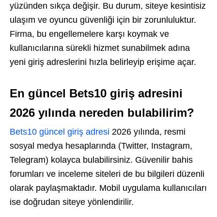
yüzünden sıkça değişir. Bu durum, siteye kesintisiz
ulaşım ve oyuncu güvenliği için bir zorunluluktur.
Firma, bu engellemelere karşı koymak ve
kullanıcılarına sürekli hizmet sunabilmek adına
yeni giriş adreslerini hızla belirleyip erişime açar.
En güncel Bets10 giriş adresini
2026 yılında nereden bulabilirim?
Bets10 güncel giriş adresi
2026 yılında, resmi
sosyal medya hesaplarında (Twitter, Instagram,
Telegram) kolayca bulabilirsiniz. Güvenilir bahis
forumları ve inceleme siteleri de bu bilgileri düzenli
olarak paylaşmaktadır. Mobil uygulama kullanıcıları
ise doğrudan siteye yönlendirilir.