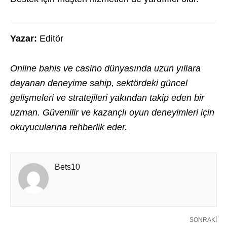
Yazar:
Editör
Online bahis ve casino dünyasında uzun yıllara
dayanan deneyime sahip, sektördeki güncel
gelişmeleri ve stratejileri yakından takip eden bir
uzman. Güvenilir ve kazançlı oyun deneyimleri için
okuyucularına rehberlik eder.
Bets10
SONRAKI