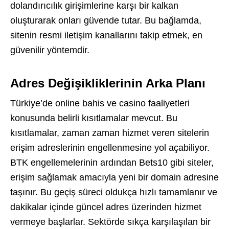
dolandırıcılık girişimlerine karşı bir kalkan
oluşturarak onları güvende tutar. Bu bağlamda,
sitenin resmi iletişim kanallarını takip etmek, en
güvenilir yöntemdir.
Adres Değişikliklerinin Arka Planı
Türkiye’de online bahis ve casino faaliyetleri
konusunda belirli kısıtlamalar mevcut. Bu
kısıtlamalar, zaman zaman hizmet veren sitelerin
erişim adreslerinin engellenmesine yol açabiliyor.
BTK engellemelerinin ardından Bets10 gibi siteler,
erişim sağlamak amacıyla yeni bir domain adresine
taşınır. Bu geçiş süreci oldukça hızlı tamamlanır ve
dakikalar içinde güncel adres üzerinden hizmet
vermeye başlarlar. Sektörde sıkça karşılaşılan bir