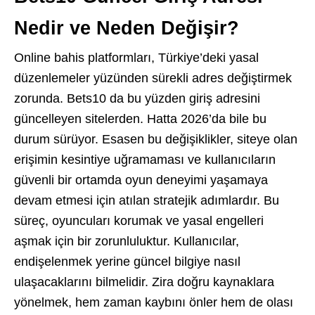
Nedir ve Neden Değişir?
Online bahis platformları, Türkiye’deki yasal
düzenlemeler yüzünden sürekli adres değiştirmek
zorunda. Bets10 da bu yüzden giriş adresini
güncelleyen sitelerden. Hatta 2026’da bile bu
durum sürüyor. Esasen bu değişiklikler, siteye olan
erişimin kesintiye uğramaması ve kullanıcıların
güvenli bir ortamda oyun deneyimi yaşamaya
devam etmesi için atılan stratejik adımlardır. Bu
süreç, oyuncuları korumak ve yasal engelleri
aşmak için bir zorunluluktur. Kullanıcılar,
endişelenmek yerine güncel bilgiye nasıl
ulaşacaklarını bilmelidir. Zira doğru kaynaklara
yönelmek, hem zaman kaybını önler hem de olası