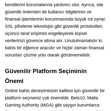
kendilerini korumalarına yardımcı olur. Ayrıca, site
güvenlik önlemleri de kullanıcı bilgilerinin ve
finansal işlemlerinin korunmasında büyük rol oynar.
SSL şifreleme teknolojisi gibi güvenlik protokolleri,
üçüncü taraf erişimini engelleyerek kişisel
verilerinizi güvence altına alır. Unutulmamalıdır ki,
bahis bir eğlence aracıdır ve hiçbir zaman finansal
sorunları çözme yolu olarak görülmemelidir.
Güvenilir Platform Seçiminin
Önemi
Online bahis deneyiminizin kalitesi için güvenilir bir
platform seçmeniz çok önemlidir. Bets10, Malta
Gaming Authority (MGA) gibi saygın kurumlarca