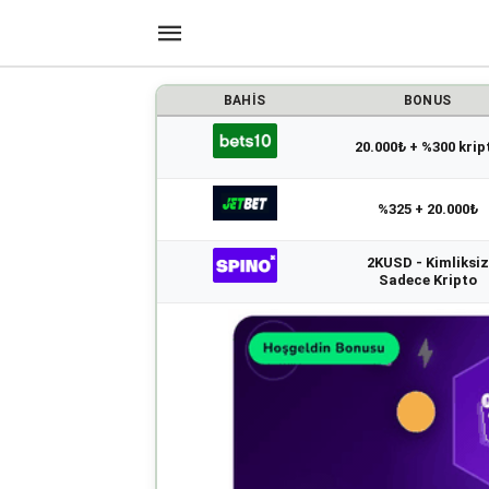
BAHIS
BONUS
20.000₺ + %300 krip
%325 + 20.000₺
2KUSD - Kimliksiz
Sadece Kripto