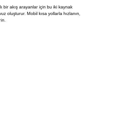
 bir akış arayanlar için bu iki kaynak
avuz oluşturur. Mobil kısa yollarla hızlanın,
rin.