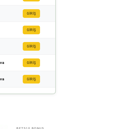
GİRİŞ
GİRİŞ
GİRİŞ
ava
GİRİŞ
ava
GİRİŞ
BETS10 BONUS