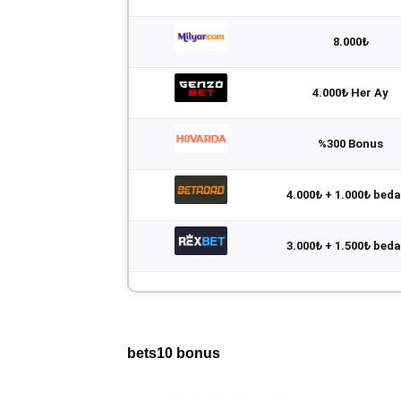
8.000₺
4.000₺ Her Ay
%300 Bonus
4.000₺ + 1.000₺ bed
3.000₺ + 1.500₺ bed
bets10 bonus