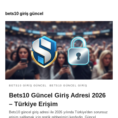
bets10 giriş güncel
BETS10 GIRIŞ GÜNCEL
BETS10 GÜNCEL GIRIŞ
Bets10 Güncel Giriş Adresi 2026
– Türkiye Erişim
Bets10 güncel giriş adresi ile 2026 yılında Türkiye'den sorunsuz
erişim sağlamak için pratik rehberimizi keşfedin. Güncel