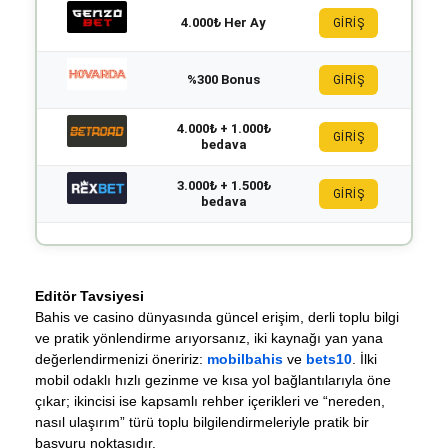
4.000₺ Her Ay
GİRİŞ
%300 Bonus
GİRİŞ
4.000₺ + 1.000₺
GİRİŞ
bedava
3.000₺ + 1.500₺
GİRİŞ
bedava
Editör Tavsiyesi
Bahis ve casino dünyasında güncel erişim, derli toplu bilgi
ve pratik yönlendirme arıyorsanız, iki kaynağı yan yana
değerlendirmenizi öneririz:
mobilbahis
ve
bets10
. İlki
mobil odaklı hızlı gezinme ve kısa yol bağlantılarıyla öne
çıkar; ikincisi ise kapsamlı rehber içerikleri ve “nereden,
nasıl ulaşırım” türü toplu bilgilendirmeleriyle pratik bir
başvuru noktasıdır.